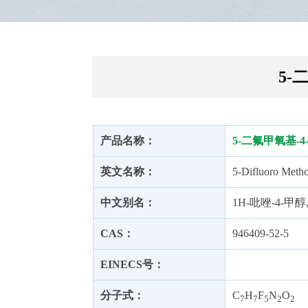
5-
产品名称：
5-二氟甲氧基-4
英文名称：
5-Difluoro Metho
中文别名：
1H-吡唑-4-甲醇
CAS：
946409-52-5
EINECS号：
分子式：
C
H
F
N
O
7
7
5
2
2