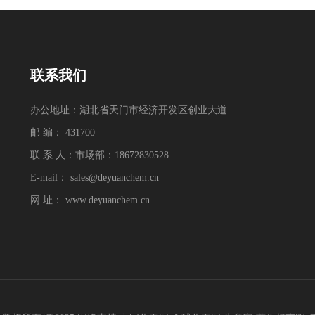
联系我们
办公地址：湖北省天门市经济开发区创业大道
邮 编： 431700
联 系 人：市场部：18672830528
E-mail：
sales@deyuanchem.cn
网 址：
www.deyuanchem.cn