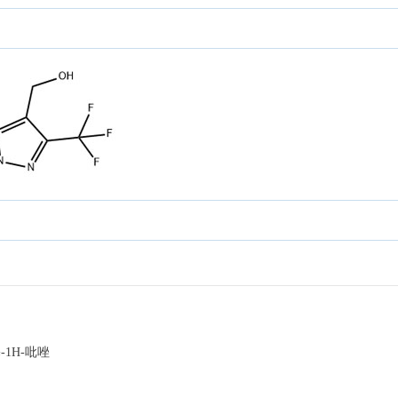
-1H-吡唑