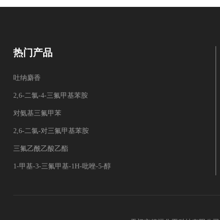
热门产品
吐纳麝香
2,6-二氯-4-三氟甲基苯胺
对氨基三氟甲苯
2,6-二氯-对三氟甲基苯胺
三氟乙酰乙酸乙酯
1-甲基-3-三氟甲基-1H-吡唑-5-醇